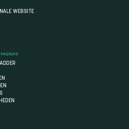
ONALE WEBSITE
PAGINA'S
LADDER
EN
DEN
S
HEDEN