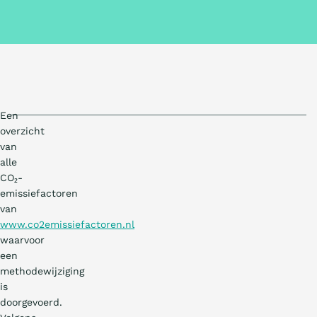
Een
overzicht
van
alle
CO₂-
emissiefactoren
van
www.co2emissiefactoren.nl
waarvoor
een
methodewijziging
is
doorgevoerd.