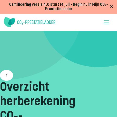
Doorgaan naar inhoud
Certificering versie 4.0 start 14 juli - Begin nu in Mijn CO₂-
Prestatieladder
Overzicht
herberekening
CO₂-