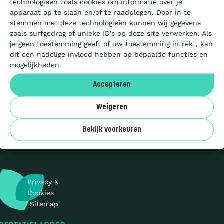
technologieën zoals cookies om informatie over je
Hulpmiddel
Certificeren
apparaat op te slaan en/of te raadplegen. Door in te
stemmen met deze technologieën kunnen wij gegevens
zoals surfgedrag of unieke ID's op deze site verwerken. Als
Maatregellijst
Aanbesteden
je geen toestemming geeft of uw toestemming intrekt, kan
2025
dit een nadelige invloed hebben op bepaalde functies en
mogelijkheden.
PDF
Artikelen
document
Accepteren
682.67
KB
67
Over ons
Weigeren
pagina's
WNLOAD
Bekijk voorkeuren
Privacy &
Cookies
Sitemap