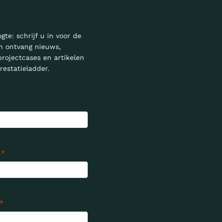
ogte: schrijf u in voor de
n ontvang nieuws,
projectcases en artikelen
restatieladder.
*
*