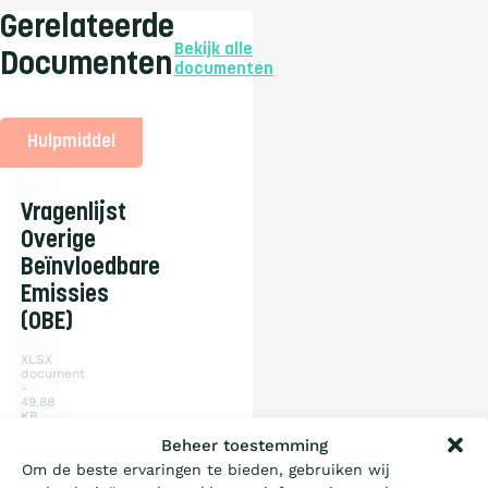
Gerelateerde
Bekijk alle
Documenten
documenten
Hulpmiddel
Vragenlijst
Overige
Beïnvloedbare
Emissies
(OBE)
XLSX
document
49.88
KB
1
Wat is de Ladder?
Beheer toestemming
pagina
Om de beste ervaringen te bieden, gebruiken wij