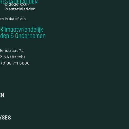
© 2026 CO₂-
Prestatieladder
en initiatief van
lenstraat 7a
2 NA Utrecht
 (0)30 711 6800
EN
YSES