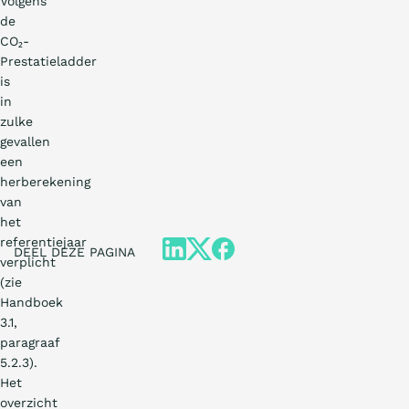
Volgens
de
CO₂-
Prestatieladder
is
in
zulke
gevallen
een
herberekening
van
het
referentiejaar
DEEL DEZE PAGINA
verplicht
(zie
Handboek
3.1,
paragraaf
5.2.3).
Het
overzicht