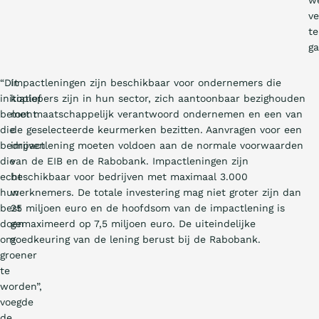
w
ve
te
ga
“Dit
Impactleningen zijn beschikbaar voor ondernemers die
initiatief
koplopers zijn in hun sector, zich aantoonbaar bezighouden
beloont
met maatschappelijk verantwoord ondernemen en een van
die
de geselecteerde keurmerken bezitten. Aanvragen voor een
bedrijven
impactlening moeten voldoen aan de normale voorwaarden
die
van de EIB en de Rabobank. Impactleningen zijn
echt
beschikbaar voor bedrijven met maximaal 3.000
hun
werknemers. De totale investering mag niet groter zijn dan
best
25 miljoen euro en de hoofdsom van de impactlening is
doen
gemaximeerd op 7,5 miljoen euro. De uiteindelijke
om
goedkeuring van de lening berust bij de Rabobank.
groener
te
worden”,
voegde
de