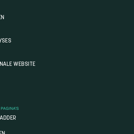
EN
YSES
ONALE WEBSITE
PAGINA'S
LADDER
EN