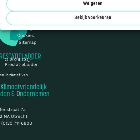
Weigeren
Over ons
Bekijk voorkeuren
Privacy &
Cookies
Sitemap
© 2026 CO₂-
Prestatieladder
en initiatief van
lenstraat 7a
2 NA Utrecht
 (0)30 711 6800