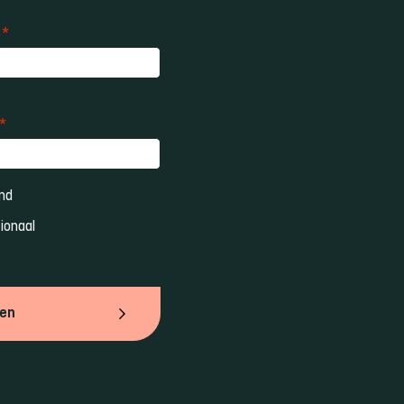
*
*
nd 
ionaal 
ven