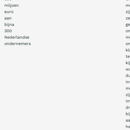
miljoen
m
euro
zi
aan
ze
bijna
g
300
o
Nederlandse
m
ondernemers
o
kl
te
ki
w
d
in
mo
zi
I
d
bi
a
h