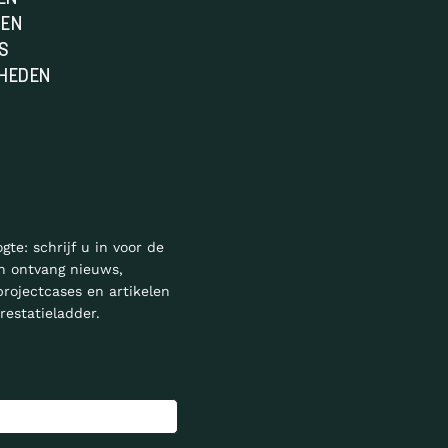
DEN
S
HEDEN
ogte: schrijf u in voor de
n ontvang nieuws,
projectcases en artikelen
restatieladder.