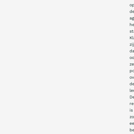
o
d
a
he
st
K
zi
d
o
ze
po
ov
d
le
D
re
is
z
e
be