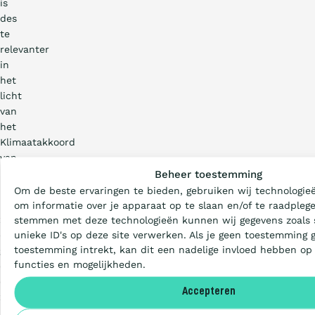
is
des
te
relevanter
in
het
licht
van
het
Klimaatakkoord
Wat is de Ladder?
van
Parijs;
Beheer toestemming
het
Om de beste ervaringen te bieden, gebruiken wij technologieë
Certificeren
laat
om informatie over je apparaat op te slaan en/of te raadplege
zien
stemmen met deze technologieën kunnen wij gegevens zoals 
unieke ID's op deze site verwerken. Als je geen toestemming 
dat
Aanbesteden
toestemming intrekt, kan dit een nadelige invloed hebben op
groen
functies en mogelijkheden.
ondernemen
economisch
Artikelen
Accepteren
zin
heeft.”