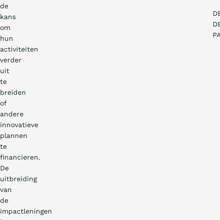
de
D
kans
D
om
P
hun
activiteiten
verder
uit
te
breiden
of
andere
innovatieve
plannen
te
financieren.
De
uitbreiding
van
de
impactleningen