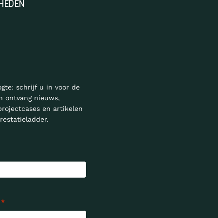
HEDEN
ogte: schrijf u in voor de
n ontvang nieuws,
projectcases en artikelen
restatieladder.
*