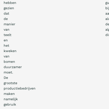
hebben
gu
gezien
bi
dat
aa
de
al
manier
d
van
a
teelt
di
en
het
kweken
van
bomen
duurzamer
moet.
De
grootste
productiebedrijven
maken
namelijk
gebruik