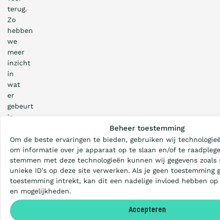
terug.
Zo
hebben
we
meer
inzicht
in
wat
er
gebeurt
Wat is de Ladder?
in
DEEL DEZE PAGINA
Beheer toestemming
de
organisatie
Om de beste ervaringen te bieden, gebruiken wij technologieë
Certificeren
op
om informatie over je apparaat op te slaan en/of te raadplege
stemmen met deze technologieën kunnen wij gegevens zoals 
het
unieke ID's op deze site verwerken. Als je geen toestemming 
gebied
Aanbesteden
toestemming intrekt, kan dit een nadelige invloed hebben op
van
en mogelijkheden.
CO₂-
uitstoot
Artikelen
Accepteren
en