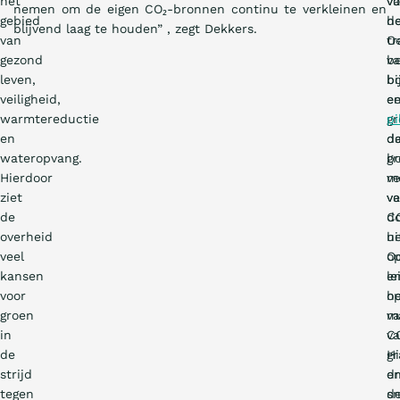
het
vo
v
nemen om de eigen CO₂-bronnen continu te verkleinen en
gebied
h
d
blijvend laag te houden” , zegt Dekkers.
van
tr
O
gezond
v
b
leven,
b
bi
veiligheid,
e
e
warmtereductie
gr
pi
en
d
d
wateropvang.
gr
b
Hierdoor
ve
m
ziet
v
ve
de
C
d
overheid
ui
h
veel
O
o
kansen
le
e
voor
h
o
groen
m
v
in
v
CO
de
gr
Hi
strijd
e
dr
tegen
s
d