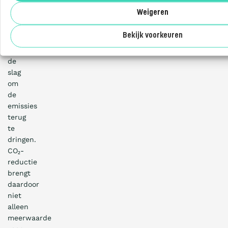
kunnen
Weigeren
we
Over ons
veel
Bekijk voorkeuren
gerichter
aan
de
slag
om
de
emissies
terug
te
dringen.
CO₂-
reductie
brengt
daardoor
niet
alleen
meerwaarde