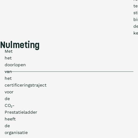
te
st
b
d
ke
Nulmeting
Met
het
doorlopen
van
het
certificeringstraject
voor
de
CO₂-
Prestatieladder
heeft
de
organisatie