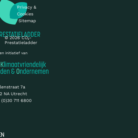
Privacy &
Cookies
Sitemap
© 2026 CO₂-
Prestatieladder
en initiatief van
lenstraat 7a
2 NA Utrecht
 (0)30 711 6800
EN