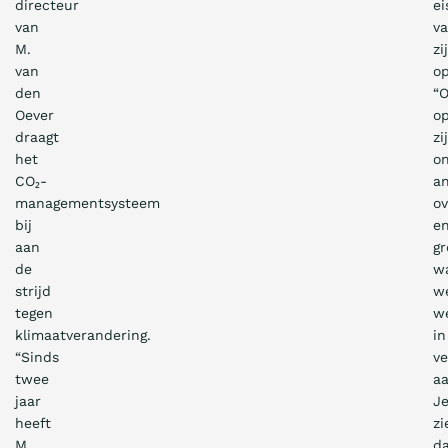
directeur
ei
van
v
M.
zi
van
op
den
“
Oever
o
draagt
zi
het
o
CO₂-
a
managementsysteem
o
bij
e
aan
g
de
w
strijd
w
tegen
w
klimaatverandering.
in
“Sinds
ve
twee
aa
jaar
J
heeft
zi
M.
d