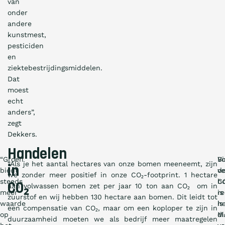
van
onder
andere
kunstmest,
pesticiden
en
ziektebestrijdingsmiddelen.
Dat
moest
echt
anders”,
zegt
Dekkers.
Handelen
“Groen
B
Vo
“Als je het aantal hectares van onze bomen meeneemt, zijn
in
biedt
d
ve
we zonder meer positief in onze CO₂-footprint. 1 hectare
steeds
b
C
CO₂
aan volwassen bomen zet per jaar 10 ton aan CO₂ om in
meer
is
re
zuurstof en wij hebben 130 hectare aan bomen. Dit leidt tot
waarde
h
is
een compensatie van CO₂, maar om een koploper te zijn in
op
di
M
duurzaamheid moeten we als bedrijf meer maatregelen