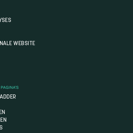
YSES
ONALE WEBSITE
PAGINA'S
LADDER
EN
DEN
S