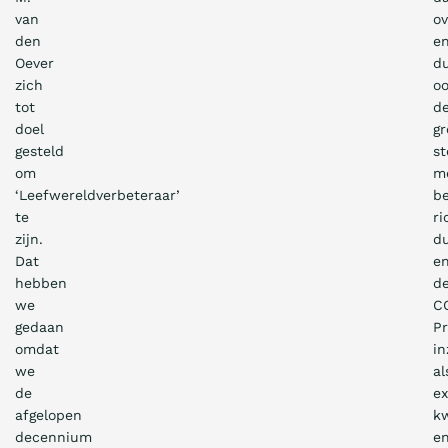
van
o
den
e
Oever
d
zich
o
tot
d
doel
g
gesteld
st
om
m
‘Leefwereldverbeteraar’
b
te
ri
zijn.
d
Dat
e
hebben
d
we
C
gedaan
Pr
omdat
in
we
al
de
ex
afgelopen
kw
decennium
e