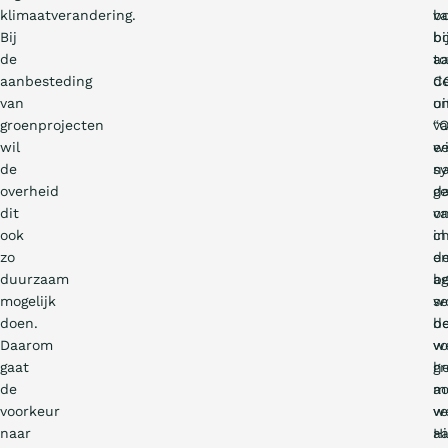
klimaatverandering.
v
b
Bij
b
bi
de
to
a
aanbesteding
C
d
van
ui
on
groenprojecten
“
v
wil
wi
e
de
na
s
overheid
g
d
dit
v
o
ook
c
in
zo
e
d
duurzaam
be
ag
mogelijk
w
se
doen.
d
be
Daarom
w
vo
gaat
gr
h
de
m
ac
voorkeur
ve
w
naar
Hi
a