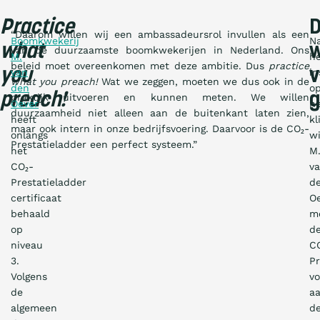
Practice
“Daarom willen wij een ambassadeursrol invullen als een
Boomkwekerij
N
what
van de duurzaamste boomkwekerijen in Nederland. Ons
M.
h
beleid moet overeenkomen met deze ambitie. Dus
practice
you
v
van
in
what you preach!
Wat we zeggen, moeten we dus ook in de
den
o
preach!
g
praktijk uitvoeren en kunnen meten. We willen
Oever
h
duurzaamheid niet alleen aan de buitenkant laten zien,
heeft
kl
maar ook intern in onze bedrijfsvoering. Daarvoor is de CO₂-
onlangs
wi
Prestatieladder een perfect systeem.”
het
M
CO₂-
v
Prestatieladder
d
certificaat
O
behaald
m
op
d
niveau
C
3.
Pr
Volgens
v
de
a
algemeen
d