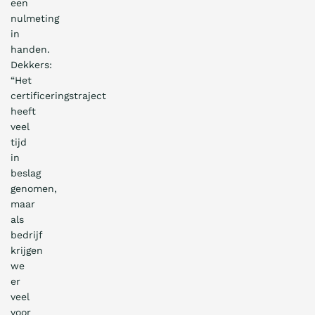
een
nulmeting
in
handen.
Dekkers:
“Het
certificeringstraject
heeft
veel
tijd
in
beslag
genomen,
maar
als
bedrijf
krijgen
we
er
veel
voor