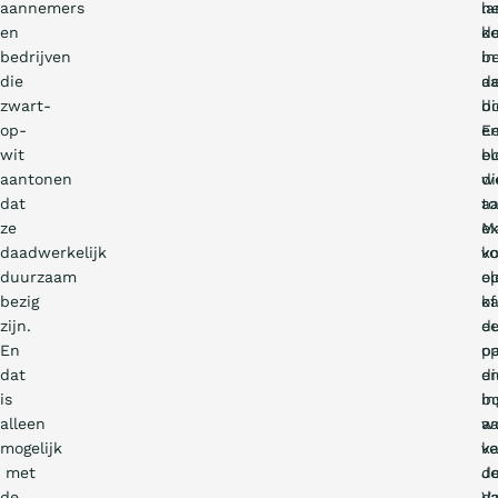
aannemers
n
la
en
d
ko
bedrijven
b
in
die
a
d
zwart-
di
b
op-
e
E
wit
el
b
aantonen
w
di
dat
to
a
ze
M
ex
daadwerkelijk
vo
ko
duurzaam
el
op
bezig
k
of
zijn.
d
e
En
o
pa
dat
e
di
is
in
b
alleen
wo
aa
mogelijk
ve
k
met
Jo
d
de
V
d