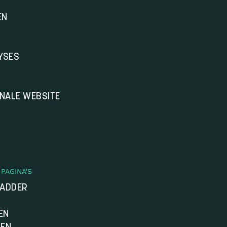
EN
YSES
ONALE WEBSITE
PAGINA'S
LADDER
EN