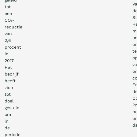
geleid
V
tot
d
een
St
CO₂-
H
reductie
m
van
o
2,6
o
procent
t
in
op
2017.
v
Het
o
bedrijf
c
heeft
E
zich
d
tot
C
doel
Pr
gesteld
he
om
o
in
da
de
periode