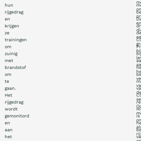
m
hun
m
o
rijgedrag
be
p
en
D
e
krijgen
dr
di
ze
d
e
trainingen
C
gr
om
Pr
bi
zuinig
bi
le
met
a
a
brandstof
h
h
om
b
v
te
m
v
gaan.
v
d
Het
C
se
rijgedrag
re
O
wordt
Hi
m
gemonitord
is
on
en
h
al
aan
be
ri
het
v
o