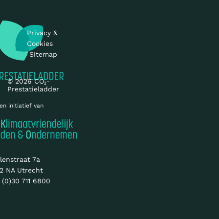
Privacy &
Cookies
Sitemap
© 2026 CO₂-
Prestatieladder
en initiatief van
lenstraat 7a
2 NA Utrecht
 (0)30 711 6800