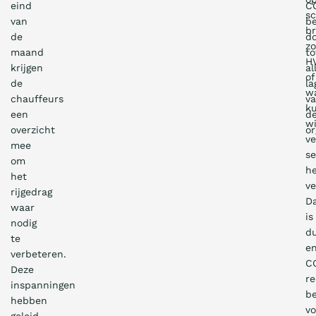
eind
C
s
van
be
br
de
d
zo
maand
to
H
krijgen
al
of
de
la
wa
chauffeurs
v
k
een
d
wi
overzicht
or
ve
mee
se
om
h
het
v
rijgedrag
D
waar
is
nodig
d
te
e
verbeteren.
C
Deze
re
inspanningen
be
hebben
vo