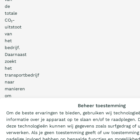
de
totale
CO₂-
uitstoot
van
het
bedrijf.
Daarnaast
zoekt
het
transportbedrijf
naar
manieren
Wat is de Ladder
om
CO₂
Beheer toestemming
te
Om de beste ervaringen te bieden, gebruiken wij technologie
Certificeren
besparen
informatie over je apparaat op te slaan en/of te raadplegen.
tijdens
deze technologieën kunnen wij gegevens zoals surfgedrag of u
het
verwerken. Als je geen toestemming geeft of uw toestemming 
Aanbesteden
laden
nadelige invloed hebben op bepaalde functies en mogelijkhe