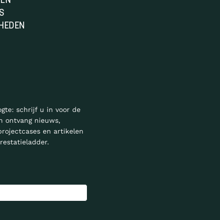
DEN
S
HEDEN
ogte: schrijf u in voor de
n ontvang nieuws,
projectcases en artikelen
restatieladder.