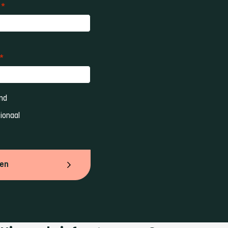
*
*
nd 
ionaal 
ven