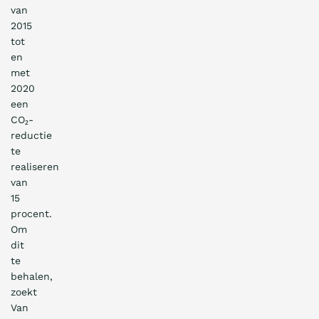
van
2015
tot
en
met
2020
een
CO₂-
reductie
te
realiseren
van
15
procent.
Om
dit
te
behalen,
zoekt
Van