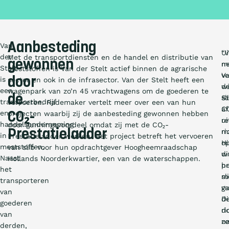
Aanbesteding
Van
“V
Ui
der
Met de transportdiensten en de handel en distributie van
gewonnen
m
n
Stelt
meststoffen is Van der Stelt actief binnen de agrarische
ve
V
is
door
sector en ook in de infrasector. Van der Stelt heeft een
wi
d
een
wagenpark van zo’n 45 vrachtwagens om de goederen te
de
sl
St
transportbedrijf
vervoeren. Rademaker vertelt meer over een van hun
af
C
en
projecten waarbij zij de aanbesteding gewonnen hebben
CO₂-
ui
r
handelsonderneming
door gunningsvoordeel omdat zij met de CO₂-
Prestatieladder
ri
m
in
Prestatieladder werken. Het project betreft het vervoeren
Hi
o
meststoffen.
van slib voor hun opdrachtgever Hoogheemraadschap
w
di
Naast
Hollands Noorderkwartier, een van de waterschappen.
h
pr
het
sl
m
transporteren
va
gu
van
d
Di
goederen
ri
d
van
n
ze
derden,