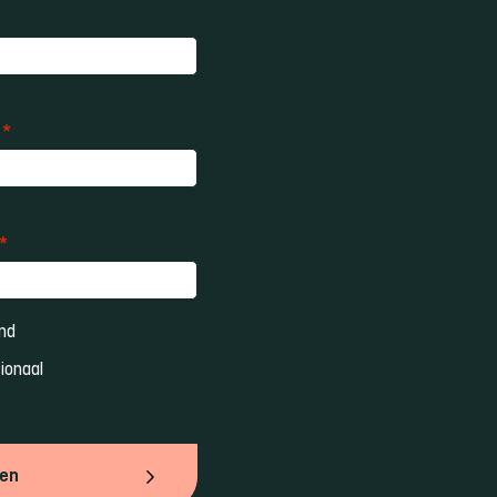
*
*
nd 
ionaal 
ven