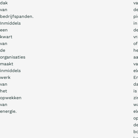
dak
v
van
d
bedrijfspanden.
pi
Inmiddels
in
een
d
kwart
vr
van
of
de
h
organisaties
a
maakt
v
inmiddels
el
werk
E
van
d
het
is
opwekken
zi
van
w
energie.
el
o
d
b