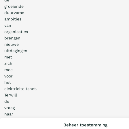
de
groeiende
duurzame
ambities
van
organisaties
brengen
nieuwe
uitdagingen
met
zich
mee
voor
het
elektriciteitsnet.
Terwijl
de
vraag
naar
Wat is de Ladder?
stroom
Beheer toestemming
stijgt