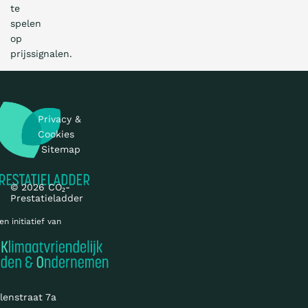
te
spelen
op
prijssignalen.
Privacy &
Cookies
Sitemap
© 2026 CO₂-
Prestatieladder
en initiatief van
lenstraat 7a