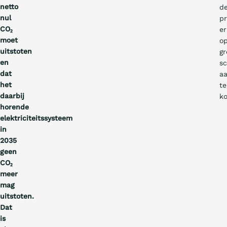
netto
d
nul
p
CO₂
er
moet
o
uitstoten
gr
en
sc
dat
a
het
te
daarbij
k
horende
elektriciteitssysteem
in
2035
geen
CO₂
meer
mag
uitstoten.
Dat
is