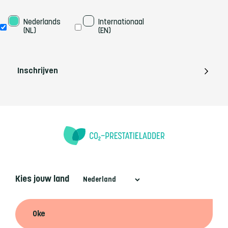
Taal
Nederlands 
Internationaal 
(NL)
(EN)
Inschrijven
Kies jouw land
Oke