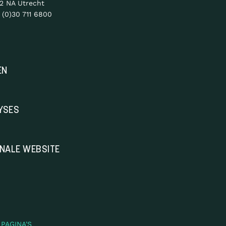
2 NA Utrecht
 (0)30 711 6800
EN
YSES
ONALE WEBSITE
PAGINA'S