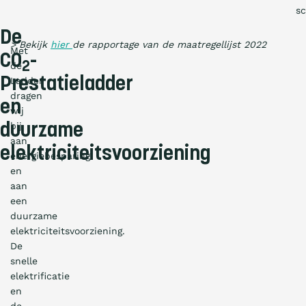
sc
De
> Bekijk
hier
de rapportage van de maatregellijst 2022
Met
CO
-
2
de
Prestatieladder
Ladder
dragen
en
wij
bij
duurzame
aan
elektriciteitsvoorziening
energiebesparing
en
aan
een
duurzame
elektriciteitsvoorziening.
De
snelle
elektrificatie
en