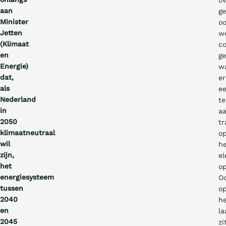
ov
aan
ge
Minister
o
Jetten
w
(Klimaat
co
en
g
Energie)
wa
dat,
er
als
e
Nederland
te
in
a
2050
tr
klimaatneutraal
o
wil
h
zijn,
el
het
op
energiesysteem
O
tussen
o
2040
h
en
la
2045
zi