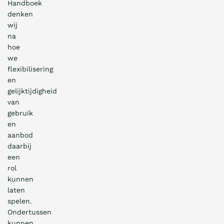
Handboek
denken
wij
na
hoe
we
flexibilisering
en
gelijktijdigheid
van
gebruik
en
aanbod
daarbij
een
rol
kunnen
laten
spelen.
Ondertussen
kunnen