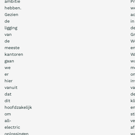
ambitie
Pr
hebben.
w
Gezien
ac
de
in
ligging
d
van
G
de
W
meeste
e
kantoren
W
gaan
w
we
m
er
o
hier
in
vanuit
v
dat
d
dit
kl
hoofdzakelijk
e
om
st
all-
ve
electric
af
oplossingen
w