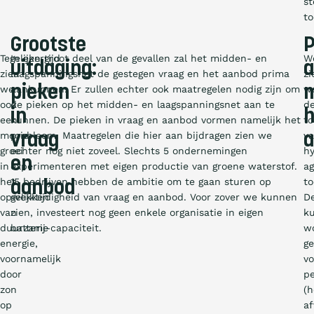
st
t
Grootste
P
Tegelijkertijd
In een groot deel van de gevallen zal het midden- en
W
uitdaging:
a
zien
laagspanningsnet de gestegen vraag en het aanbod prima
zi
pieken
we
aankunnen. Er zullen echter ook maatregelen nodig zijn om
w
ook
de pieken op het midden- en laagspanningsnet aan te
d
in
h
een
kunnen. De pieken in vraag en aanbod vormen namelijk het
to
mooie
probleem. Maatregelen die hier aan bijdragen zien we
v
vraag
a
groei
echter nog niet zoveel. Slechts 5 ondernemingen
hy
en
in
experimenteren met eigen productie van groene waterstof.
ag
het
15 bedrijven hebben de ambitie om te gaan sturen op
t
aanbod
opwekken
gelijktijdigheid van vraag en aanbod. Voor zover we kunnen
D
van
zien, investeert nog geen enkele organisatie in eigen
k
duurzame
batterij-capaciteit.
w
energie,
ge
voornamelijk
vo
door
p
zon
(h
op
af