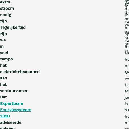
extra
ga
m
stroom
di
di
nodig
in
o
zijn.
va
ve
Tegelijkertijd
h
ex
zijn
o
s
we
va
(g
in
m
vr
snel
a
tempo
h
het
n
elektriciteitsaanbod
ge
aan
wo
het
D
verduurzamen.
af
Het
ja
Expertteam
is
Energiesysteem
d
2050
h
adviseerde
m
onlangs