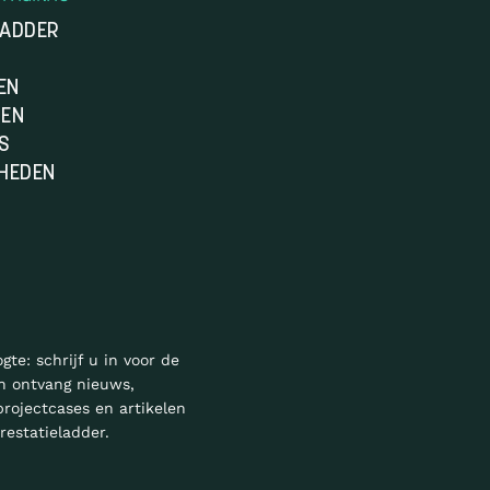
LADDER
EN
DEN
S
HEDEN
ogte: schrijf u in voor de
n ontvang nieuws,
projectcases en artikelen
restatieladder.