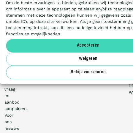
Om de beste ervaringen te bieden, gebruiken wij technologieë
en
Certificeren
om informatie over je apparaat op te slaan en/of te raadplege
het
stemmen met deze technologieën kunnen wij gegevens zoals 
elektriciteitsaanbod
unieke ID's op deze site verwerken. Als je geen toestemming 
wordt
Aanbesteden
toestemming intrekt, kan dit een nadelige invloed hebben op
verduurzaamd,
functies en mogelijkheden.
moeten
we
Artikelen
Accepteren
ook
de
Weigeren
pieken
Over ons
en
Bekijk voorkeuren
dalen
D
in
D
vraag
P
en
aanbod
aanpakken.
Voor
ons
nieuwe