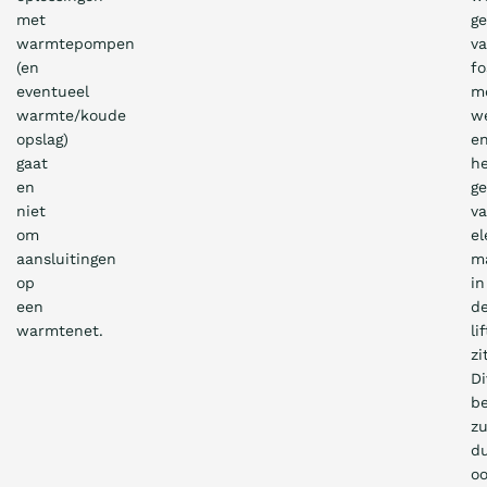
met
g
warmtepompen
v
(en
fo
eventueel
m
warmte/koude
w
opslag)
e
gaat
h
en
ge
niet
v
om
el
aansluitingen
ma
op
in
een
d
warmtenet.
lif
zi
Di
be
zu
d
o