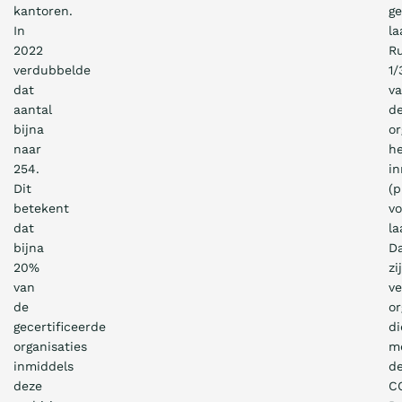
kantoren.
ge
In
la
2022
R
verdubbelde
1/
dat
v
aantal
d
bijna
or
naar
he
254.
in
Dit
(
betekent
vo
dat
la
bijna
D
20%
zi
van
ve
de
or
gecertificeerde
di
organisaties
m
inmiddels
d
deze
C