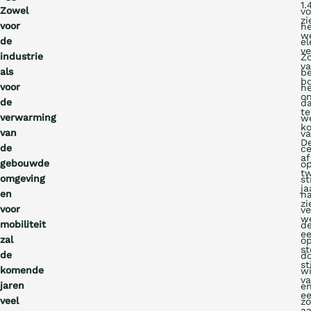
1.
Zowel
vo
zi
voor
h
w
de
el
ve
industrie
Z
v
als
b
b
voor
h
on
de
d
te
verwarming
w
k
van
v
D
de
ce
af
gebouwde
o
t
omgeving
s
ja
en
n
zi
voor
ve
w
mobiliteit
de
e
zal
o
st
de
d
st
komende
w
v
jaren
e
e
veel
z
aa