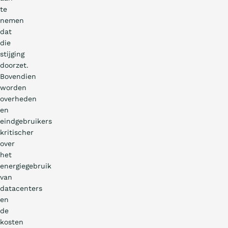
te
nemen
dat
die
stijging
doorzet.
Bovendien
worden
overheden
en
eindgebruikers
kritischer
over
het
energiegebruik
van
datacenters
en
de
kosten