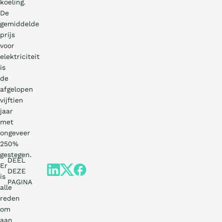
koeling.
De
gemiddelde
prijs
voor
elektriciteit
is
de
afgelopen
vijftien
jaar
met
ongeveer
250%
gestegen.
DEEL
Er
DEZE
is
PAGINA
alle
reden
om
aan