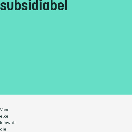
subsidiabel
Voor
elke
kilowatt
die