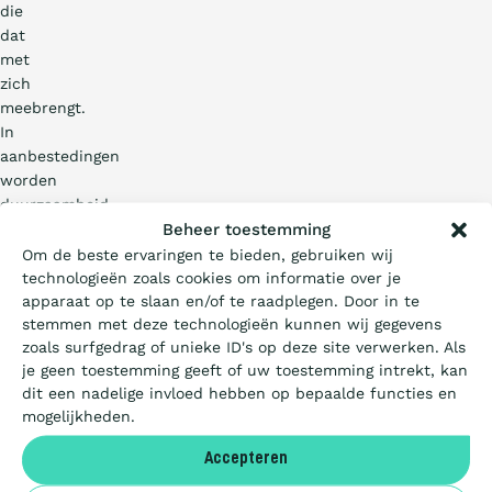
die
dat
met
zich
meebrengt.
In
aanbestedingen
worden
duurzaamheid
Wat is de Ladder?
Beheer toestemming
en
MVO
Om de beste ervaringen te bieden, gebruiken wij
regelmatig
technologieën zoals cookies om informatie over je
Certificeren
apparaat op te slaan en/of te raadplegen. Door in te
als
stemmen met deze technologieën kunnen wij gegevens
criteria
zoals surfgedrag of unieke ID's op deze site verwerken. Als
genoemd.
Aanbesteden
je geen toestemming geeft of uw toestemming intrekt, kan
dit een nadelige invloed hebben op bepaalde functies en
mogelijkheden.
Artikelen
Privacy &
Accepteren
Cookies