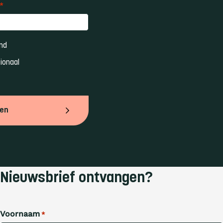
*
nd 
ionaal 
ven
Nieuwsbrief ontvangen?
Voornaam
*