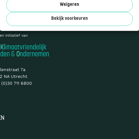
Sitemap
Over ons
Weigeren
Bekijk voorkeuren
© 2026 CO₂-
Prestatieladder
en initiatief van
lenstraat 7a
2 NA Utrecht
 (0)30 711 6800
EN