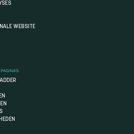
YSES
ONALE WEBSITE
PAGINA'S
LADDER
EN
DEN
S
HEDEN