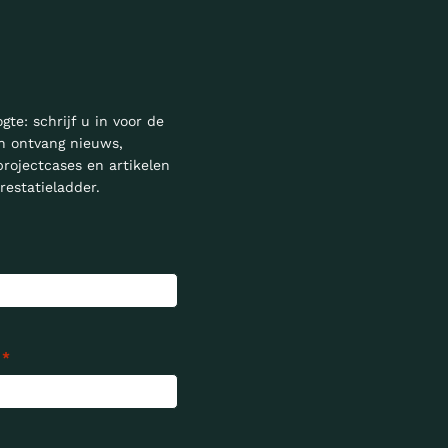
ogte: schrijf u in voor de
n ontvang nieuws,
projectcases en artikelen
restatieladder.
*