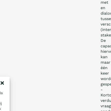
met
en
dialo
tuss
versc
(inte
stake
De
capac
hierv
kan
maar
één
keer
word
gesp
­
ls
Kort
verd
ij
vraag
s