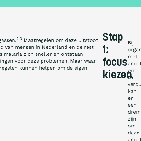
Stap
2 3
gassen.
Maatregelen om deze uitstoot
Bij
id van mensen in Nederland en de rest
1:
organ
 malaria zich sneller en ­ontstaan
met
focus
singen voor deze problemen. Maar waar
ambit
tregelen kunnen helpen om de eigen
om
kiezen
te
verd
kan
er
een
drem
zijn
om
deze
ambit