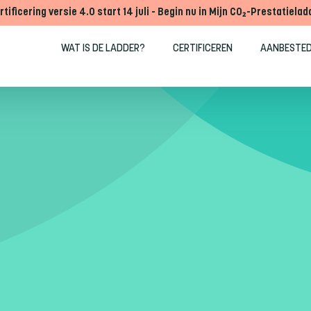
rtificering versie 4.0 start 14 juli - Begin nu in Mijn CO₂-Prestatielad
WAT IS DE LADDER?
CERTIFICEREN
AANBESTE