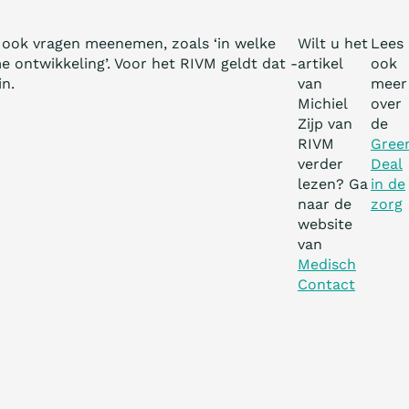
s ook vragen meenemen, zoals ‘in welke
Wilt u het
Lees
 ontwikkeling’. Voor het RIVM geldt dat ­
artikel
ook
in.
van
meer
Michiel
over
Zijp van
de
RIVM
Gree
verder
Deal
lezen? Ga
in de
naar de
zorg
website
van
Medisch
Contact