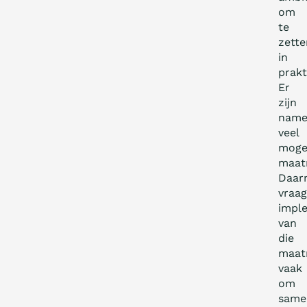
om
te
zette
in
prakti
Er
zijn
namel
veel
mogel
maat
Daar
vraag
impl
van
die
maat
vaak
om
same