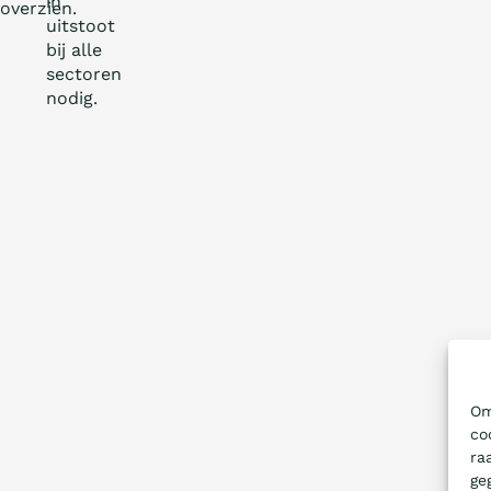
in
overzien.
uitstoot
bij alle
sectoren
nodig.
Om
co
ra
ge