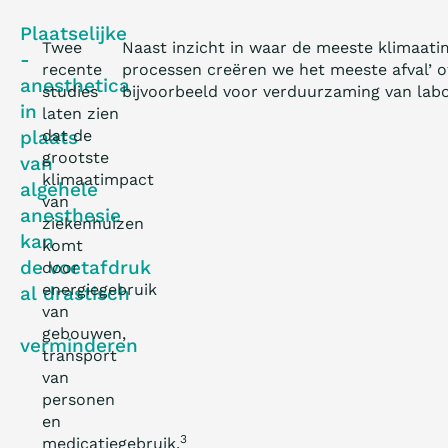
Plaatselijke
Twee
Naast inzicht in waar de meeste klimaati
­
recente
processen creëren we het meeste afval’ o
anesthetica
studies
bijvoorbeeld voor verduurzaming van labo
in
laten zien
plaats
dat de
grootste
van
klimaatimpact
algehele
van
anesthesie
ziekenhuizen
kan
komt
de voetafdruk
door
energiegebruik
al drastisch
van
gebouwen,
verminderen
transport
van
personen
en
3
medicatiegebruik.