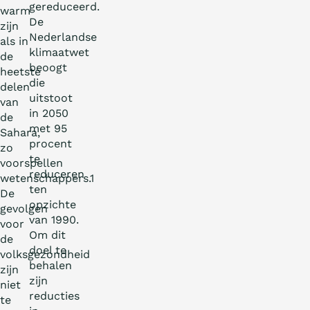
gereduceerd.
warm
De
zijn
Nederlandse
als in
klimaatwet
de
beoogt
heetste
die
delen
uitstoot
van
in 2050
de
met 95
Sahara,
procent
zo
te
voorspellen
reduceren
wetenschappers.1
ten
De
opzichte
gevolgen
van 1990.
voor
Om dit
de
doel te
volksgezondheid
behalen
zijn
zijn
niet
reducties
te