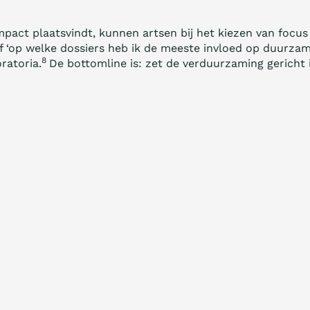
mpact plaatsvindt, kunnen artsen bij het kiezen van focu
f ‘op welke dossiers heb ik de meeste invloed op duurzame
8
ratoria.
De bottomline is: zet de verduur­zaming gericht 