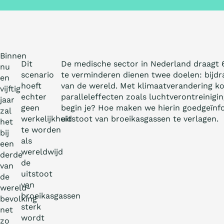
Binnen
Dit
De medische sector in Nederland draagt 6 
nu
scenario
te verminderen dienen twee doelen: bijd
en
hoeft
van de wereld. Met klimaatverandering kom
vijftig
echter
paralleleffecten zoals luchtverontreinigi
jaar
geen
begin je? Hoe maken we hierin goedgeïnf
zal
werkelijkheid
uitstoot van broeikasgassen te verlagen.
het
te worden
bij
als
een
wereldwijd
derde
de
van
uitstoot
de
van
wereld­
broeikasgassen
bevolking
sterk
net
wordt
zo