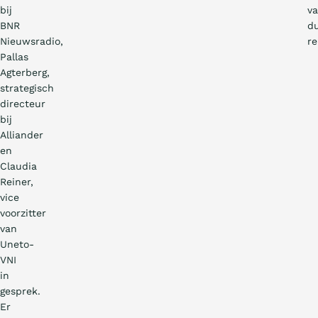
bij
v
BNR
d
Nieuwsradio,
re
Pallas
Agterberg,
strategisch
directeur
bij
Alliander
en
Claudia
Reiner,
vice
voorzitter
van
Uneto-
VNI
in
gesprek.
Er