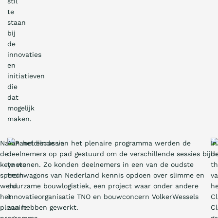
stil
te
staan
bij
de
innovaties
en
initiatieven
die
dat
mogelijk
maken.
Na
Aan het einde van het plenaire programma werden de
In
de
deelnemers op pad gestuurd om de verschillende sessies bij
d
keynote
te wonen. Zo konden deelnemers in een van de oudste
th
speech
treinwagons van Nederland kennis opdoen over slimme en
v
werd
duurzame bouwlogistiek, een project waar onder andere
h
het
innovatieorganisatie TNO en bouwconcern VolkerWessels
Cl
plenaire
aan hebben gewerkt.
C