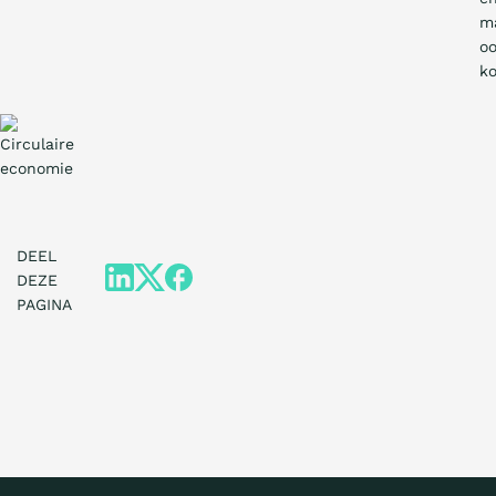
m
o
ko
DEEL
DEZE
PAGINA