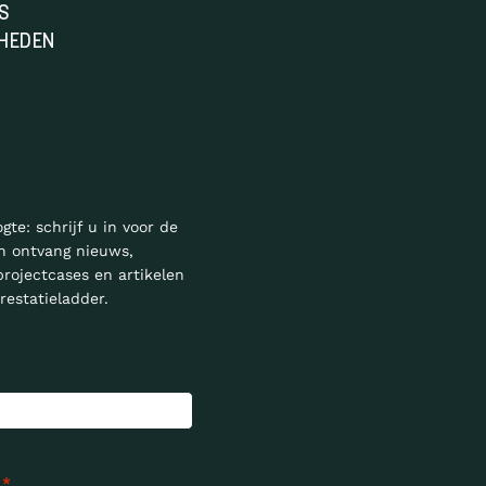
S
HEDEN
ogte: schrijf u in voor de
n ontvang nieuws,
projectcases en artikelen
restatieladder.
*