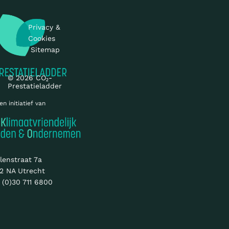
Privacy &
Cookies
Sitemap
© 2026 CO₂-
Prestatieladder
en initiatief van
lenstraat 7a
2 NA Utrecht
 (0)30 711 6800