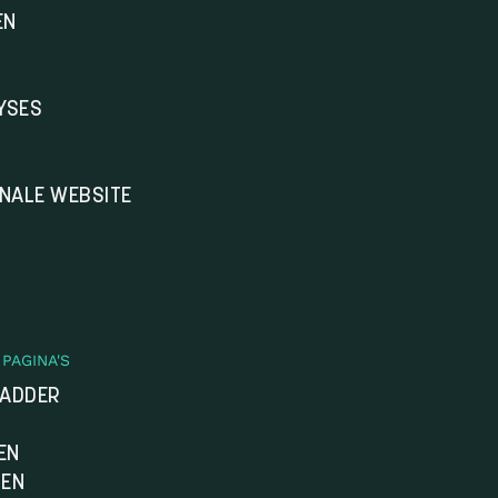
EN
YSES
ONALE WEBSITE
PAGINA'S
LADDER
EN
DEN