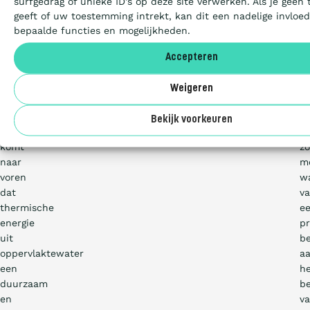
surfgedrag of unieke ID's op deze site verwerken. Als je gee
oppervlaktewater.
w
Aanbesteden
geeft of uw toestemming intrekt, kan dit een nadelige invlo
Uit
vo
bepaalde functies en mogelijkheden.
onderzoek
d
van
in
Artikelen
Accepteren
Rijkswsaterstaat
B
en
e
Weigeren
Unie
ci
Over ons
van
e
Bekijk voorkeuren
Waterschappen
w
komt
zo
naar
mo
voren
w
dat
v
thermische
e
energie
p
uit
b
oppervlaktewater
a
een
h
duurzaam
be
en
v