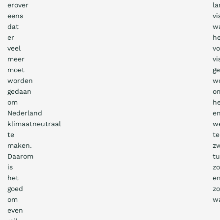
erover
la
eens
vi
dat
w
er
h
veel
vo
meer
vi
moet
ge
worden
w
gedaan
o
om
h
Nederland
e
klimaatneutraal
w
te
te
maken.
z
Daarom
t
is
zo
het
e
goed
zo
om
wa
even