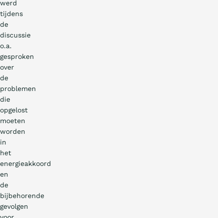
werd
tijdens
de
discussie
o.a.
gesproken
over
de
problemen
die
opgelost
moeten
worden
in
het
energieakkoord
en
de
bijbehorende
gevolgen
voor