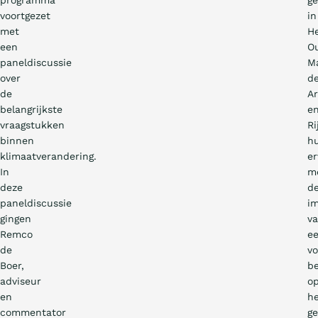
programma
g
voortgezet
in
met
H
een
O
paneldiscussie
Ma
over
d
de
Ar
belangrijkste
e
vraagstukken
Ri
binnen
h
klimaatverandering.
er
In
m
deze
d
paneldiscussie
i
gingen
v
Remco
e
de
vo
Boer,
be
adviseur
o
en
h
commentator
ge