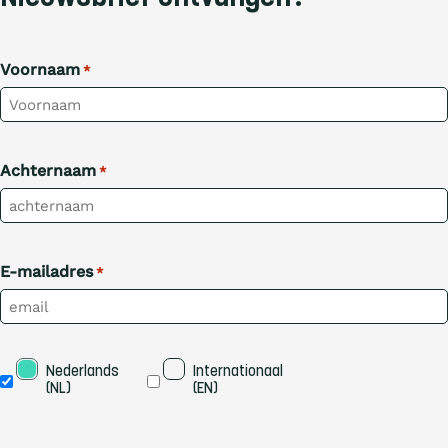
Voornaam
*
Achternaam
*
E-mailadres
*
Taal
Nederlands 
Internationaal 
(NL)
(EN)