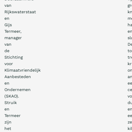
van
gr
Rijkswaterstaat
k
en
m
Gijs
h
Termeer,
e
manager
sl
van
D
de
to
Stichting
tr
voor
kr
Klimaatvriendelijk
o
Aanbesteden
a
en
e
Ondernemen
c
(SKAO).
vo
Struik
d
en
e
Termeer
e
zijn
ze
het
ki