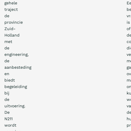
gehele
E
traject
be
de
vr
provincie
is
Zuid-
of
Holland
d
met
c
de
di
engineering,
v
de
m
aanbesteding
ga
en
ov
biedt
m
begeleiding
o
bij
k
de
w
uitvoering.
va
De
d
N211
hu
wordt
pr