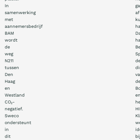
In
ga
samenwerking
af
met
k
aannemersbedrijf
ha
BAM
D
wordt
h
de
B
weg
Sp
N211
d
tussen
di
Den
v
Haag
d
en
B
Westland
e
CO₂-
h
negatief.
H
Sweco
K
ondersteunt
w
in
i
dit
bi