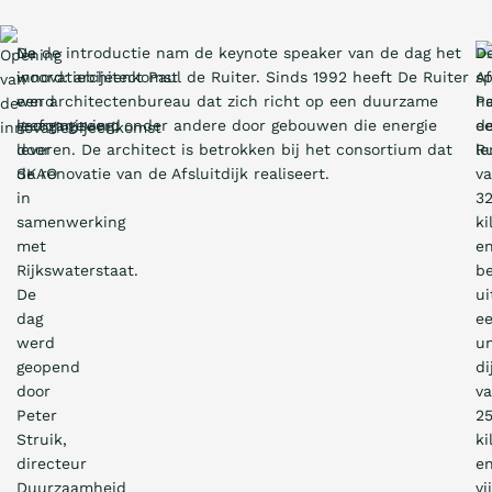
De
Na de introductie nam de keynote speaker van de dag het
D
innovatiebijeenkomst
woord: architect Paul de Ruiter. Sinds 1992 heeft De Ruiter
Af
werd
een architectenbureau dat zich richt op een duurzame
he
georganiseerd
leefomgeving, onder andere door gebouwen die energie
e
door
leveren. De architect is betrokken bij het consortium dat
le
SKAO
de renovatie van de Afsluitdijk realiseert.
v
in
3
samenwerking
ki
met
e
Rijkswaterstaat.
be
De
ui
dag
e
werd
u
geopend
di
door
v
Peter
2
Struik,
ki
directeur
e
Duurzaamheid
vij