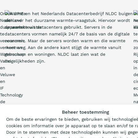
Om
Ook SPIE en het Nederlands Datacenterbedrijf NLDC buigen
O
Nederland
zich over het duurzame warmte-vraagstuk. Hiervoor wordt
N
duurzaam
de warmte uit datacenters gebruikt. Servers in de
kl
te
datacenters vormen namelijk 24/7 de basis van de digitale
te
verwarmen,
economie. Maar de servers worden warm en die warmte
m
verkennen
moet weg. Aan de andere kant stijgt de warmte vanuit
zo
Waterschap
gebouwen en woningen. NLDC laat zien wat de
Ri
Vallei
mogelijkheden zijn.
op
en
in
Veluwe
d
en
ci
IF
e
Technology
M
de
n
Wat is de Ladder?
kansen
h
Beheer toestemming
voor
ci
Om de beste ervaringen te bieden, gebruiken wij technologie
thermische
c
Certificeren
cookies om informatie over je apparaat op te slaan en/of te r
energie
to
Door in te stemmen met deze technologieën kunnen wij gege
uit
k