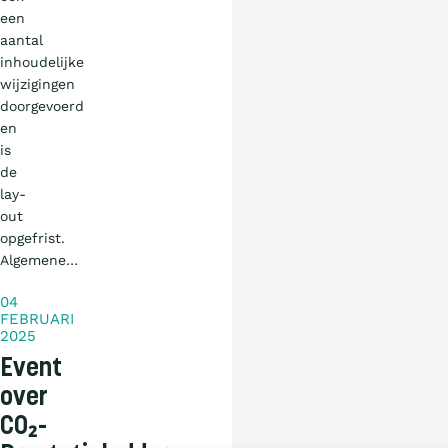
een
aantal
inhoudelijke
wijzigingen
doorgevoerd
en
is
de
lay-
out
opgefrist.
Nieuws
Algemene…
04
FEBRUARI
2025
Event
over
CO₂-