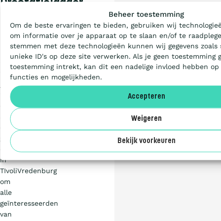
Wat is de Ladder?
Prestatieladder
Beheer toestemming
4.0
Om de beste ervaringen te bieden, gebruiken wij technologieë
groot
Certificeren
om informatie over je apparaat op te slaan en/of te raadplege
succes
stemmen met deze technologieën kunnen wij gegevens zoals 
unieke ID's op deze site verwerken. Als je geen toestemming 
Op
Aanbesteden
toestemming intrekt, kan dit een nadelige invloed hebben op
21
functies en mogelijkheden.
januari
2025
Artikelen
Accepteren
organiseerde
SKAO
Weigeren
een
Over ons
groot
Bekijk voorkeuren
evenement
in
TIvoliVredenburg
om
alle
geïnteresseerden
van