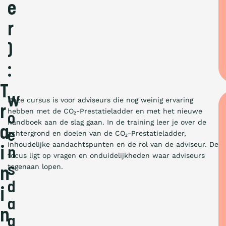
e
r
)
:
T
W
Deze cursus is voor adviseurs die nog weinig ervaring
r
hebben met de CO₂-Prestatieladder en met het nieuwe
o
handboek aan de slag gaan. In de training leer je over de
a
e
achtergrond en doelen van de CO₂-Prestatieladder,
inhoudelijke aandachtspunten en de rol van de adviseur. De
i
n
focus ligt op vragen en onduidelijkheden waar adviseurs
tegenaan lopen.
s
n
d
i
a
n
g