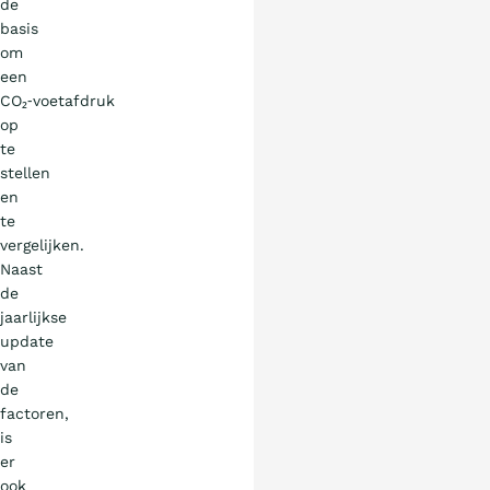
de
basis
om
een
CO₂‑voetafdruk
op
te
stellen
en
te
vergelijken.
Naast
de
jaarlijkse
update
van
de
factoren,
is
er
ook