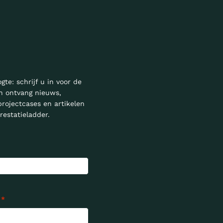
ogte: schrijf u in voor de
n ontvang nieuws,
projectcases en artikelen
restatieladder.
*