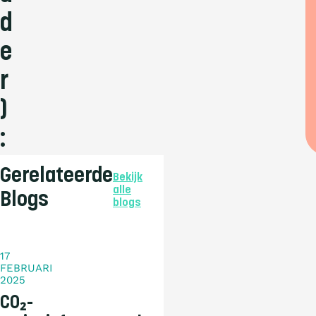
d
e
r
)
:
Gerelateerde
Bekijk
alle
Blogs
blogs
Nieuws
17
FEBRUARI
2025
CO₂-