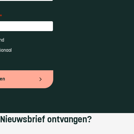
*
nd 
ionaal 
ven
Nieuwsbrief ontvangen?