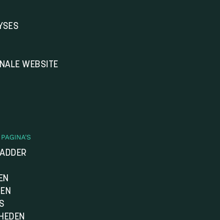
YSES
ONALE WEBSITE
PAGINA'S
LADDER
EN
DEN
S
HEDEN