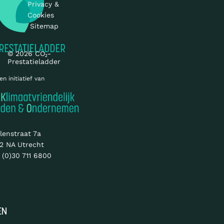
Privacy &
Cookies
Sitemap
© 2026 CO₂-
Prestatieladder
en initiatief van
lenstraat 7a
2 NA Utrecht
 (0)30 711 6800
EN