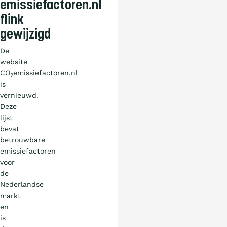
emissiefactoren.nl
flink
gewijzigd
De
website
CO
emissiefactoren.nl
2
is
vernieuwd.
Deze
lijst
bevat
betrouwbare
emissiefactoren
voor
de
Nederlandse
markt
en
is