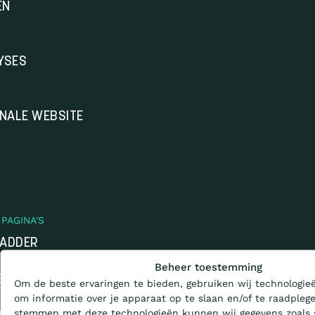
EN
YSES
ONALE WEBSITE
PAGINA'S
LADDER
Wat is de Ladder?
Beheer toestemming
EN
Om de beste ervaringen te bieden, gebruiken wij technologieë
Certificeren
DEN
om informatie over je apparaat op te slaan en/of te raadplege
stemmen met deze technologieën kunnen wij gegevens zoals 