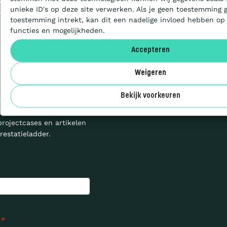
S
unieke ID's op deze site verwerken. Als je geen toestemming 
HEDEN
Aanbesteden
toestemming intrekt, kan dit een nadelige invloed hebben op
functies en mogelijkheden.
Artikelen
Accepteren
Weigeren
Over ons
Bekijk voorkeuren
ogte: schrijf u in voor de
n ontvang nieuws,
projectcases en artikelen
restatieladder.
*