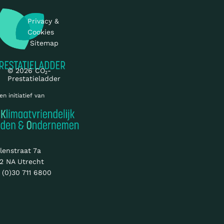
Privacy &
Cookies
Sitemap
© 2026 CO₂-
Prestatieladder
en initiatief van
lenstraat 7a
2 NA Utrecht
 (0)30 711 6800