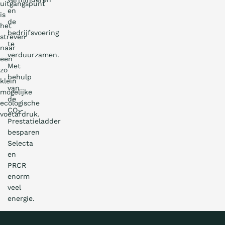
uitgangspunt
en
is
de
het
bedrijfsvoering
streven
te
naar
verduurzamen.
een
Met
zo
behulp
klein
van
mogelijke
de
ecologische
CO₂-
voetafdruk.
Prestatieladder
besparen
Selecta
en
PRCR
enorm
veel
energie.