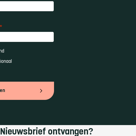
*
nd 
ionaal 
ven
Nieuwsbrief ontvangen?