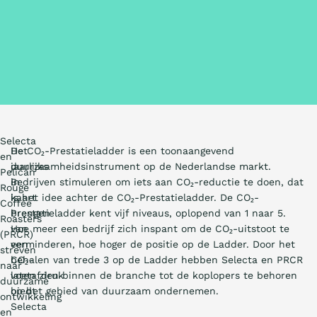
Selecta
Het
De CO₂-Prestatieladder is een toonaangevend
en
jaarlijks
duurzaamheidsinstrument op de Nederlandse markt.
Pelican
in
Bedrijven stimuleren om iets aan CO₂-reductie te doen, dat
Rouge
kaart
is het idee achter de CO₂-Prestatieladder. De CO₂-
Coffee
brengen
Prestatieladder kent vijf niveaus, oplopend van 1 naar 5.
Roasters
van
Hoe meer een bedrijf zich inspant om de CO₂-uitstoot te
(PRCR)
een
verminderen, hoe hoger de positie op de Ladder. Door het
streven
CO₂-
behalen van trede 3 op de Ladder hebben Selecta en PRCR
naar
voetafdruk
laten zien binnen de branche tot de koplopers te behoren
duurzame
biedt
op het gebied van duurzaam ondernemen.
ontwikkeling
Selecta
en