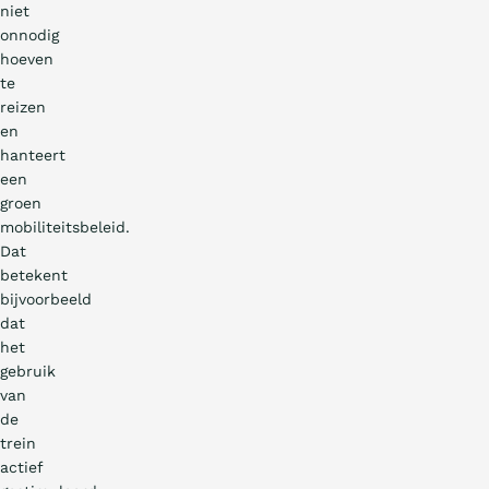
niet
onnodig
hoeven
te
reizen
en
hanteert
een
groen
mobiliteitsbeleid.
Dat
betekent
bijvoorbeeld
dat
het
gebruik
van
de
trein
actief