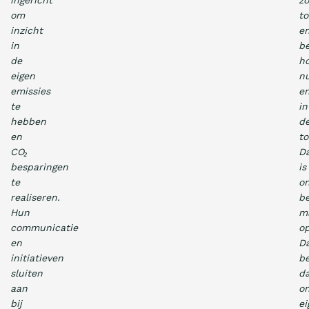
ingericht
zo
om
to
inzicht
e
in
be
de
h
eigen
n
emissies
e
te
in
hebben
d
en
t
CO₂
D
besparingen
is
te
o
realiseren.
be
Hun
m
communicatie
op
en
D
initiatieven
b
sluiten
d
aan
o
bij
ei