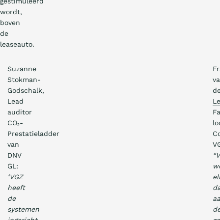
gestimuleerd
wordt,
boven
de
leaseauto.
Suzanne
F
Stokman-
v
Godschalk,
d
Lead
Le
auditor
Fa
CO₂-
lo
Prestatieladder
Co
van
V
DNV
“
GL:
w
‘VGZ
el
heeft
d
de
a
systemen
d