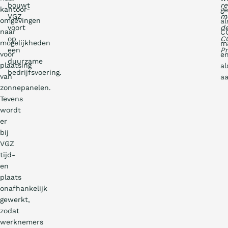
bouwt
re
kantoor-
ge
VGZ
m
omgevingen
al
voort
d
naar
C
op
C
mogelijkheden
m
een
Pr
voor
e
duurzame
plaatsing
al
bedrijfsvoering.
van
aa
zonnepanelen.
Tevens
wordt
er
bij
VGZ
tijd-
en
plaats
onafhankelijk
gewerkt,
zodat
werknemers