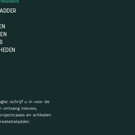
PAGINA'S
LADDER
EN
DEN
S
HEDEN
ogte: schrijf u in voor de
n ontvang nieuws,
projectcases en artikelen
restatieladder.