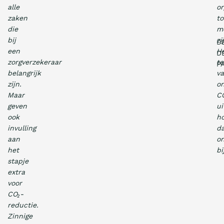
alle
or
zaken
to
die
m
bij
zi
D
een
H
D
zorgverzekeraar
te
P
belangrijk
v
zijn.
o
Maar
C
geven
ui
ook
ho
invulling
d
aan
on
het
bij
stapje
extra
voor
CO₂-
reductie.
Zinnige