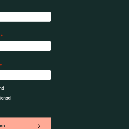
*
*
nd 
ionaal 
ven