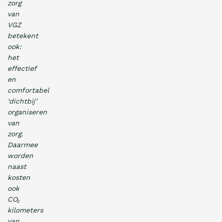
zorg
van
VGZ
betekent
ook:
het
effectief
en
comfortabel
‘dichtbij’
organiseren
van
zorg.
Daarmee
worden
naast
kosten
ook
CO₂
kilometers
van