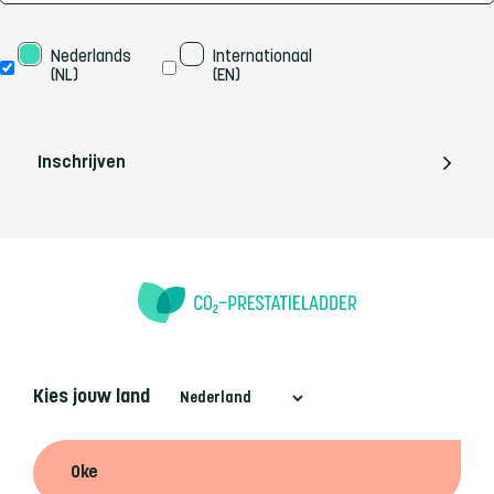
Taal
Nederlands 
Internationaal 
(NL)
(EN)
Inschrijven
Kies jouw land
Oke