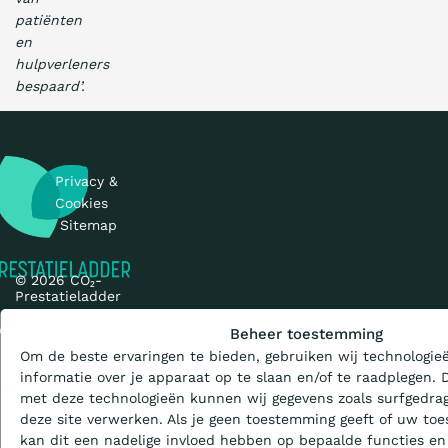
patiënten
en
hulpverleners
bespaard’.
Privacy &
Cookies
Sitemap
© 2026 CO₂-
Wat is de Ladder?
Prestatieladder
en initiatief van
Beheer toestemming
Om de beste ervaringen te bieden, gebruiken wij technologie
Certificeren
informatie over je apparaat op te slaan en/of te raadplegen.
met deze technologieën kunnen wij gegevens zoals surfgedrag
deze site verwerken. Als je geen toestemming geeft of uw toe
Aanbesteden
lenstraat 7a
kan dit een nadelige invloed hebben op bepaalde functies en